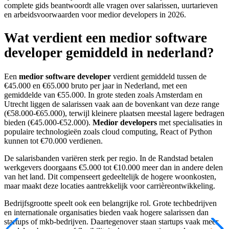
complete gids beantwoordt alle vragen over salarissen, uurtarieven
en arbeidsvoorwaarden voor medior developers in 2026.
Wat verdient een medior software
developer gemiddeld in nederland?
Een
medior software developer
verdient gemiddeld tussen de
€45.000 en €65.000 bruto per jaar in Nederland, met een
gemiddelde van €55.000. In grote steden zoals Amsterdam en
Utrecht liggen de salarissen vaak aan de bovenkant van deze range
(€58.000-€65.000), terwijl kleinere plaatsen meestal lagere bedragen
bieden (€45.000-€52.000).
Medior developers
met specialisaties in
populaire technologieën zoals cloud computing, React of Python
kunnen tot €70.000 verdienen.
De salarisbanden variëren sterk per regio. In de Randstad betalen
werkgevers doorgaans €5.000 tot €10.000 meer dan in andere delen
van het land. Dit compenseert gedeeltelijk de hogere woonkosten,
maar maakt deze locaties aantrekkelijk voor carrièreontwikkeling.
Bedrijfsgrootte speelt ook een belangrijke rol. Grote techbedrijven
en internationale organisaties bieden vaak hogere salarissen dan
startups of mkb-bedrijven. Daartegenover staan startups vaak meer