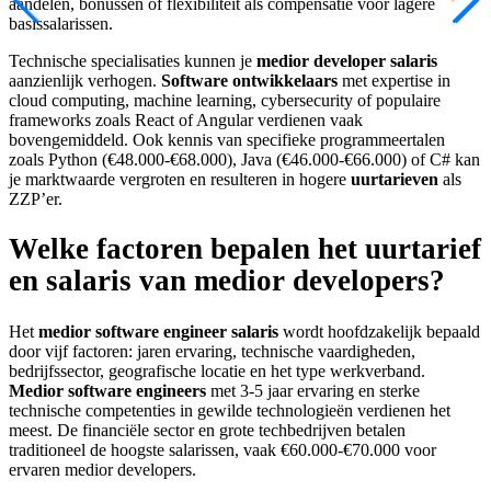
aandelen, bonussen of flexibiliteit als compensatie voor lagere
basissalarissen.
Technische specialisaties kunnen je
medior developer salaris
aanzienlijk verhogen.
Software ontwikkelaars
met expertise in
cloud computing, machine learning, cybersecurity of populaire
frameworks zoals React of Angular verdienen vaak
bovengemiddeld. Ook kennis van specifieke programmeertalen
zoals Python (€48.000-€68.000), Java (€46.000-€66.000) of C# kan
je marktwaarde vergroten en resulteren in hogere
uurtarieven
als
ZZP’er.
Welke factoren bepalen het uurtarief
en salaris van medior developers?
Het
medior software engineer salaris
wordt hoofdzakelijk bepaald
door vijf factoren: jaren ervaring, technische vaardigheden,
bedrijfssector, geografische locatie en het type werkverband.
Medior software engineers
met 3-5 jaar ervaring en sterke
technische competenties in gewilde technologieën verdienen het
meest. De financiële sector en grote techbedrijven betalen
traditioneel de hoogste salarissen, vaak €60.000-€70.000 voor
ervaren medior developers.