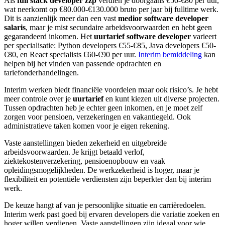
Als
full stack developer zzp
verdien je doorgaans €50-€80 per uur,
wat neerkomt op €80.000-€130.000 bruto per jaar bij fulltime werk.
Dit is aanzienlijk meer dan een vast
medior software developer
salaris
, maar je mist secundaire arbeidsvoorwaarden en hebt geen
gegarandeerd inkomen. Het
uurtarief software developer
varieert
per specialisatie: Python developers €55-€85, Java developers €50-
€80, en React specialists €60-€90 per uur.
Interim bemiddeling
kan
helpen bij het vinden van passende opdrachten en
tariefonderhandelingen.
Interim werken biedt financiële voordelen maar ook risico’s. Je hebt
meer controle over je
uurtarief
en kunt kiezen uit diverse projecten.
Tussen opdrachten heb je echter geen inkomen, en je moet zelf
zorgen voor pensioen, verzekeringen en vakantiegeld. Ook
administratieve taken komen voor je eigen rekening.
Vaste aanstellingen bieden zekerheid en uitgebreide
arbeidsvoorwaarden. Je krijgt betaald verlof,
ziektekostenverzekering, pensioenopbouw en vaak
opleidingsmogelijkheden. De werkzekerheid is hoger, maar je
flexibiliteit en potentiële verdiensten zijn beperkter dan bij interim
werk.
De keuze hangt af van je persoonlijke situatie en carrièredoelen.
Interim werk past goed bij ervaren developers die variatie zoeken en
hoger willen verdienen. Vaste aanstellingen zijn ideaal voor wie