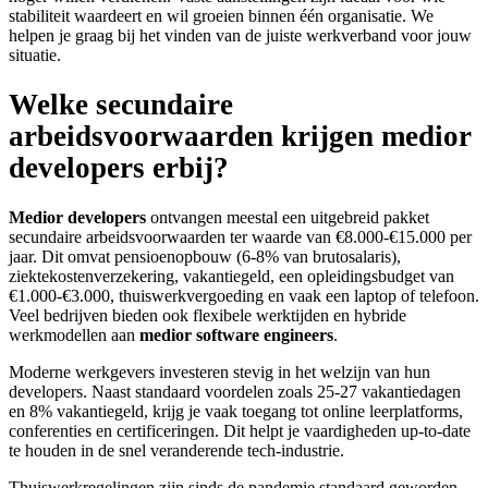
stabiliteit waardeert en wil groeien binnen één organisatie. We
helpen je graag bij het vinden van de juiste werkverband voor jouw
situatie.
Welke secundaire
arbeidsvoorwaarden krijgen medior
developers erbij?
Medior developers
ontvangen meestal een uitgebreid pakket
secundaire arbeidsvoorwaarden ter waarde van €8.000-€15.000 per
jaar. Dit omvat pensioenopbouw (6-8% van brutosalaris),
ziektekostenverzekering, vakantiegeld, een opleidingsbudget van
€1.000-€3.000, thuiswerkvergoeding en vaak een laptop of telefoon.
Veel bedrijven bieden ook flexibele werktijden en hybride
werkmodellen aan
medior software engineers
.
Moderne werkgevers investeren stevig in het welzijn van hun
developers. Naast standaard voordelen zoals 25-27 vakantiedagen
en 8% vakantiegeld, krijg je vaak toegang tot online leerplatforms,
conferenties en certificeringen. Dit helpt je vaardigheden up-to-date
te houden in de snel veranderende tech-industrie.
Thuiswerkregelingen zijn sinds de pandemie standaard geworden.