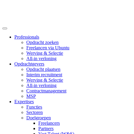
Professionals
Opdracht zoeken
Freelancen via Ubuntu
Werving & Selectie
All-in verloning
Opdrachtgevers
Opdracht plaatsen
Interim recruitment
Werving & Selectie
All-in verloning
Contractmanagement
MSP
Expertises
Functies
Sectoren
Doelgroepen
Freelancers
Partners
Vast Talent (W&S)