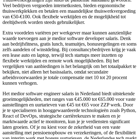
Veel bedrijven vergoeden internetkosten, bieden ergonomische
thuiswerkplekken en betalen een maandelijkse thuiswerkvergoeding
van €50-€100. Ook flexibele werktijden en de mogelijkheid tot
deeltijdwerk worden steeds gebruikelijker.
Extra voordelen variëren per werkgever maar kunnen aanzienlijke
waarde toevoegen aan je medior software developer salaris. Denk
aan bedrijfsfitness, gratis lunch, teamuitjes, bonusregelingen en soms
zelfs aandelen of winstdeling. Bij consultancybedrijven krijg je vaak
een lease auto en laptop, terwijl tech startups meer inzetten op
flexibele werktijden en remote work mogelijkheden. Bij het
vergelijken van aanbiedingen is het belangrijk om het totaalpakket te
bekijken, niet alleen het basissalaris, omdat secundaire
arbeidsvoorwaarden je totale compensatie met 10 tot 20 procent
kunnen verhogen.
Het medior software engineer salaris in Nederland biedt uitstekende
groeimogelijkheden, met ranges van €45.000 tot €65.000 voor vaste
aanstellingen en uurtarieven van €45 tot €65 voor ZZP werk. Door
je te specialiseren in hooggewaardeerde technologieën zoals Python,
React of DevOps, strategische carrièrekeuzes te maken en je
marktwaarde actief te monitoren, kun je je verdiensten significant
laten groeien. Of je nu kiest voor de zekerheid van een vaste
aanstelling met pensioenopbouw en verzekeringen, of de flexibiliteit
van interim werk met hogere uurtarieven, de Nederlandse tech markt