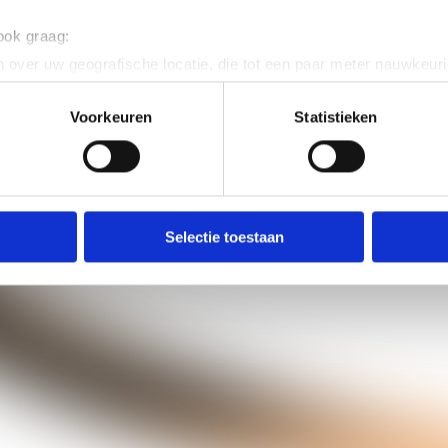
 ook graag:
 over uw geografische locatie, die tot een paar meter nauwkeuri
eren door het actief te scannen op specifieke eigenschappen (fing
onlijke gegevens worden verwerkt en stel uw voorkeuren in he
Voorkeuren
Statistieken
jzigen of intrekken in de Cookieverklaring.
ent en advertenties te personaliseren, om functies voor social
. Ook delen we informatie over uw gebruik van onze site met on
e. Deze partners kunnen deze gegevens combineren met andere i
Selectie toestaan
erzameld op basis van uw gebruik van hun services.