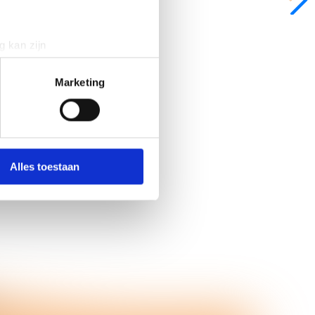
g kan zijn
erprinting)
t
detailgedeelte
in. U kunt uw
Marketing
 media te bieden en om ons
ze partners voor social
nformatie die u aan ze heeft
Alles toestaan