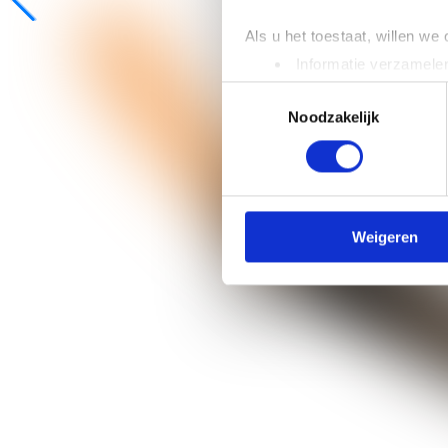
Als u het toestaat, willen we
Informatie verzamelen
Uw apparaat identific
Toestemmingsselectie
Lees meer over hoe uw perso
Noodzakelijk
toestemming op elk moment wi
We gebruiken cookies om cont
websiteverkeer te analyseren
media, adverteren en analys
Weigeren
verstrekt of die ze hebben v