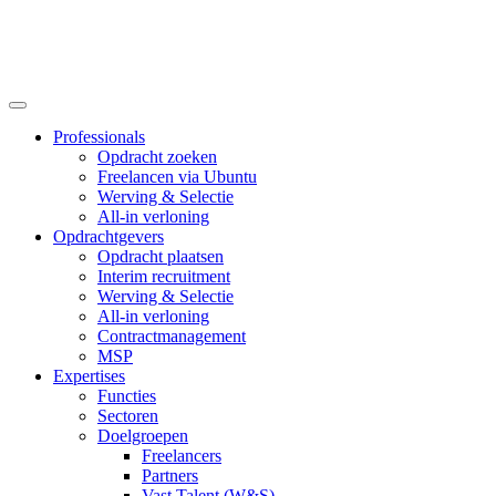
Professionals
Opdracht zoeken
Freelancen via Ubuntu
Werving & Selectie
All-in verloning
Opdrachtgevers
Opdracht plaatsen
Interim recruitment
Werving & Selectie
All-in verloning
Contractmanagement
MSP
Expertises
Functies
Sectoren
Doelgroepen
Freelancers
Partners
Vast Talent (W&S)