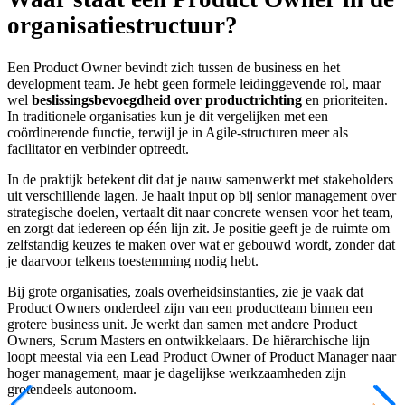
organisatiestructuur?
Een Product Owner bevindt zich tussen de business en het
development team. Je hebt geen formele leidinggevende rol, maar
wel
beslissingsbevoegdheid over productrichting
en prioriteiten.
In traditionele organisaties kun je dit vergelijken met een
coördinerende functie, terwijl je in Agile-structuren meer als
facilitator en verbinder optreedt.
In de praktijk betekent dit dat je nauw samenwerkt met stakeholders
uit verschillende lagen. Je haalt input op bij senior management over
strategische doelen, vertaalt dit naar concrete wensen voor het team,
en zorgt dat iedereen op één lijn zit. Je positie geeft je de ruimte om
zelfstandig keuzes te maken over wat er gebouwd wordt, zonder dat
je daarvoor telkens toestemming nodig hebt.
Bij grote organisaties, zoals overheidsinstanties, zie je vaak dat
Product Owners onderdeel zijn van een productteam binnen een
grotere business unit. Je werkt dan samen met andere Product
Owners, Scrum Masters en ontwikkelaars. De hiërarchische lijn
loopt meestal via een Lead Product Owner of Product Manager naar
hoger management, maar je dagelijkse werkzaamheden zijn
grotendeels autonoom.