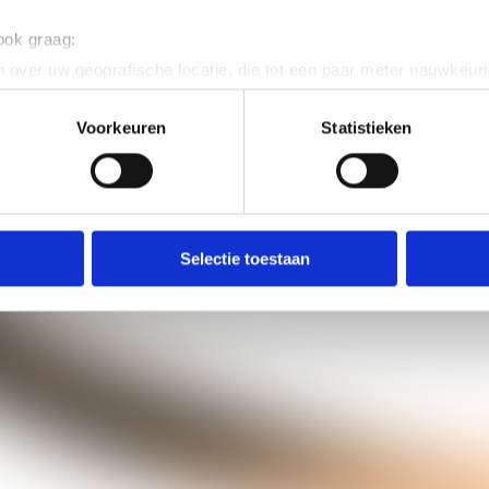
 ook graag:
 over uw geografische locatie, die tot een paar meter nauwkeuri
eren door het actief te scannen op specifieke eigenschappen (fing
onlijke gegevens worden verwerkt en stel uw voorkeuren in he
Voorkeuren
Statistieken
jzigen of intrekken in de Cookieverklaring.
ent en advertenties te personaliseren, om functies voor social
. Ook delen we informatie over uw gebruik van onze site met on
e. Deze partners kunnen deze gegevens combineren met andere i
Selectie toestaan
erzameld op basis van uw gebruik van hun services.