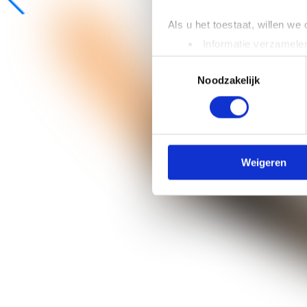
Als u het toestaat, willen we
Informatie verzamelen
Uw apparaat identific
Toestemmingsselectie
Lees meer over hoe uw perso
Noodzakelijk
toestemming op elk moment wi
We gebruiken cookies om cont
websiteverkeer te analyseren
media, adverteren en analys
Weigeren
verstrekt of die ze hebben v