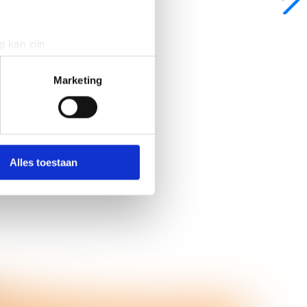
g kan zijn
erprinting)
t
detailgedeelte
in. U kunt uw
Marketing
 media te bieden en om ons
ze partners voor social
nformatie die u aan ze heeft
Alles toestaan