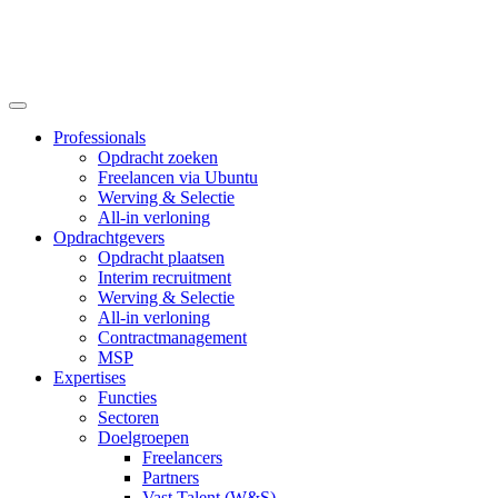
Professionals
Opdracht zoeken
Freelancen via Ubuntu
Werving & Selectie
All-in verloning
Opdrachtgevers
Opdracht plaatsen
Interim recruitment
Werving & Selectie
All-in verloning
Contractmanagement
MSP
Expertises
Functies
Sectoren
Doelgroepen
Freelancers
Partners
Vast Talent (W&S)