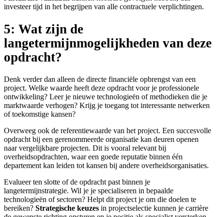
investeer tijd in het begrijpen van alle contractuele verplichtingen.
5: Wat zijn de
langetermijnmogelijkheden van deze
opdracht?
Denk verder dan alleen de directe financiële opbrengst van een
project. Welke waarde heeft deze opdracht voor je professionele
ontwikkeling? Leer je nieuwe technologieën of methodieken die je
marktwaarde verhogen? Krijg je toegang tot interessante netwerken
of toekomstige kansen?
Overweeg ook de referentiewaarde van het project. Een succesvolle
opdracht bij een gerenommeerde organisatie kan deuren openen
naar vergelijkbare projecten. Dit is vooral relevant bij
overheidsopdrachten, waar een goede reputatie binnen één
departement kan leiden tot kansen bij andere overheidsorganisaties.
Evalueer ten slotte of de opdracht past binnen je
langetermijnstrategie. Wil je je specialiseren in bepaalde
technologieën of sectoren? Helpt dit project je om die doelen te
bereiken?
Strategische keuzes
in projectselectie kunnen je carrière
de gewenste richting opsturen en je positie als specialist versterken.