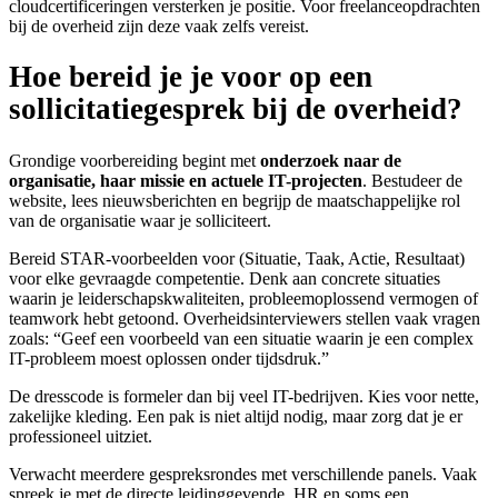
cloudcertificeringen versterken je positie. Voor freelanceopdrachten
bij de overheid zijn deze vaak zelfs vereist.
Hoe bereid je je voor op een
sollicitatiegesprek bij de overheid?
Grondige voorbereiding begint met
onderzoek naar de
organisatie, haar missie en actuele IT-projecten
. Bestudeer de
website, lees nieuwsberichten en begrijp de maatschappelijke rol
van de organisatie waar je solliciteert.
Bereid STAR-voorbeelden voor (Situatie, Taak, Actie, Resultaat)
voor elke gevraagde competentie. Denk aan concrete situaties
waarin je leiderschapskwaliteiten, probleemoplossend vermogen of
teamwork hebt getoond. Overheidsinterviewers stellen vaak vragen
zoals: “Geef een voorbeeld van een situatie waarin je een complex
IT-probleem moest oplossen onder tijdsdruk.”
De dresscode is formeler dan bij veel IT-bedrijven. Kies voor nette,
zakelijke kleding. Een pak is niet altijd nodig, maar zorg dat je er
professioneel uitziet.
Verwacht meerdere gespreksrondes met verschillende panels. Vaak
spreek je met de directe leidinggevende, HR en soms een