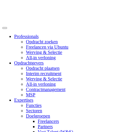
Professionals
Opdracht zoeken
Freelancen via Ubuntu
Werving & Selectie
All-in verloning
Opdrachtgevers
Opdracht plaatsen
Interim recruitment
Werving & Selectie
All-in verloning
Contractmanagement
MSP
Expertises
Functies
Sectoren
Doelgroepen
Freelancers
Partners
Vast Talent (W&S)