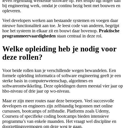
levert regelmatig werkende software op. Het tempo ligt hoger dan
bij engineering werk, omdat je continu bezig bent met bouwen en
opleveren.
Veel developers werken aan bestaande systemen en voegen daar
nieuwe functionaliteit aan toe. Je leest code van anderen, begrijpt
hoe het systeem in elkaar zit en bouwt daar bovenop.
Praktische
programmeervaardigheden
staan centraal in deze rol.
Welke opleiding heb je nodig voor
deze rollen?
Voor beide rollen kun je verschillende wegen bewandelen. Een
formele opleiding informatica of software engineering geeft je een
sterke basis in computerwetenschap, algoritmes en
softwareontwikkeling. Deze opleidingen duren meestal vier jaar op
hbo-niveau of drie jaar op wo-niveau.
Maar er zijn meer routes naar deze beroepen. Veel succesvolle
developers en engineers zijn zelfstandig begonnen met online
cursussen, bootcamps of zelfstudie. Platforms zoals Udemy,
Coursera of specifieke coding bootcamps bieden intensieve
programma’s van enkele maanden. Het vraagt wel discipline en
doorzettingsvermogen om deze weg te gaan.