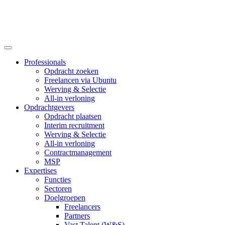
Professionals
Opdracht zoeken
Freelancen via Ubuntu
Werving & Selectie
All-in verloning
Opdrachtgevers
Opdracht plaatsen
Interim recruitment
Werving & Selectie
All-in verloning
Contractmanagement
MSP
Expertises
Functies
Sectoren
Doelgroepen
Freelancers
Partners
Vast Talent (W&S)