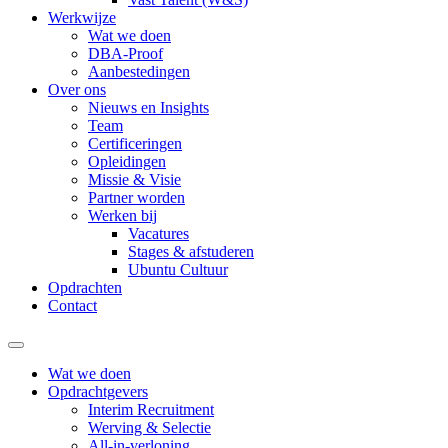
Werkwijze
Wat we doen
DBA-Proof
Aanbestedingen
Over ons
Nieuws en Insights
Team
Certificeringen
Opleidingen
Missie & Visie
Partner worden
Werken bij
Vacatures
Stages & afstuderen
Ubuntu Cultuur
Opdrachten
Contact
Wat we doen
Opdrachtgevers
Interim Recruitment
Werving & Selectie
All-in-verloning