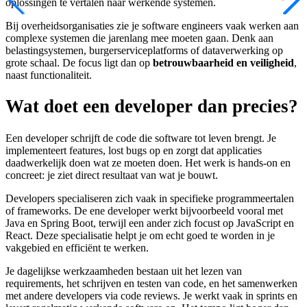
oplossingen te vertalen naar werkende systemen.
Bij overheidsorganisaties zie je software engineers vaak werken aan
complexe systemen die jarenlang mee moeten gaan. Denk aan
belastingsystemen, burgerserviceplatforms of dataverwerking op
grote schaal. De focus ligt dan op
betrouwbaarheid en veiligheid
,
naast functionaliteit.
Wat doet een developer dan precies?
Een developer schrijft de code die software tot leven brengt. Je
implementeert features, lost bugs op en zorgt dat applicaties
daadwerkelijk doen wat ze moeten doen. Het werk is hands-on en
concreet: je ziet direct resultaat van wat je bouwt.
Developers specialiseren zich vaak in specifieke programmeertalen
of frameworks. De ene developer werkt bijvoorbeeld vooral met
Java en Spring Boot, terwijl een ander zich focust op JavaScript en
React. Deze specialisatie helpt je om echt goed te worden in je
vakgebied en efficiënt te werken.
Je dagelijkse werkzaamheden bestaan uit het lezen van
requirements, het schrijven en testen van code, en het samenwerken
met andere developers via code reviews. Je werkt vaak in sprints en