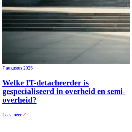
7 augustus 2026
Welke IT-detacheerder is
gespecialiseerd in overheid en semi-
overheid?
Lees meer