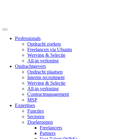
Professionals
Opdracht zoeken
Freelancen via Ubuntu
Werving & Selectie
All-in verloning
Opdrachtgevers
Opdracht plaatsen
Interim recruitment
Werving & Selectie
All-in verloning
Contractmanagement
MSP
Expertises
Functies
Sectoren
Doelgroepen
Freelancers
Partners
Vast Talent (W&S)