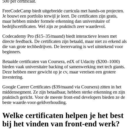
500 per certificaat.
FreeCodeCamp biedt uitgebreide curricula met hands-on projecten.
Je bouwt een portfolio terwijl je leert. De certificaten zijn gratis,
maar hebben minder formele erkenning dan universitaire of
bedrijfscertificaten. Wel zijn ze praktisch zeer waardevol.
Codecademy Pro ($15–35/maand) biedt interactieve lessen met
directe feedback. De certificaten zijn betaald, maar niet zo erkend als
die van grote techbedrijven. De leerervaring is wel uitstekend voor
beginners.
Betaalde certificaten van Coursera, edX of Udacity ($200–1000)
bieden vaak universitaire backing of samenwerking met tech giants.
Deze hebben meer gewicht op je cv, maar vereisen een grotere
investering.
Google Career Certificates ($39/maand via Coursera) zitten in het
middensegment. Ze zijn betaalbaar, hebben sterke erkenning en zijn
praktisch gericht. Voor de meeste front-end developers bieden ze de
beste waarde-voor-geldverhouding.
Welke certificaten helpen je het best
bij het vinden van front-end werk?