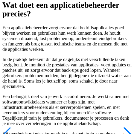
Wat doet een applicatiebeheerder
precies?
Een applicatiebeheerder zorgt ervoor dat bedrijfsapplicaties goed
blijven werken en gebruikers hun werk kunnen doen. Je houdt
systemen draaiend, lost problemen op, ondersteunt eindgebruikers
en fungeert als brug tussen technische teams en de mensen die met
de applicaties werken.
In de praktijk betekent dit dat je dagelijks met verschillende taken
bezig bent. Je monitort de prestaties van applicaties, voert updates en
patches uit, en zorgt ervoor dat back-ups goed lopen. Wanneer
gebruikers problemen melden, ben jij degene die uitzoekt wat er aan
de hand is. Soms los je het zelf op, soms schakel je door naar
specialisten.
Een belangrijk deel van je werk is coördineren. Je werkt samen met
softwareontwikkelaars wanneer er bugs zijn, met
infrastructuurbeheerders als er serverproblemen spelen, en met
leveranciers voor ondersteuning bij commerciële software.
Tegelijkertijd train je gebruikers, documenteer je processen en denk
je mee over verbeteringen in de applicatielandschap.
Bij overheidsorganisaties werk je vaak met grote, complexe