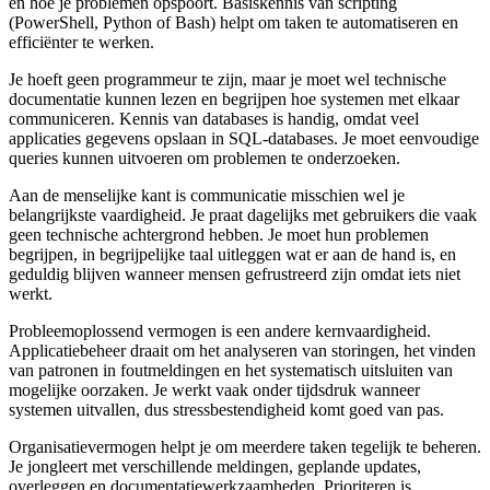
en hoe je problemen opspoort. Basiskennis van scripting
(PowerShell, Python of Bash) helpt om taken te automatiseren en
efficiënter te werken.
Je hoeft geen programmeur te zijn, maar je moet wel technische
documentatie kunnen lezen en begrijpen hoe systemen met elkaar
communiceren. Kennis van databases is handig, omdat veel
applicaties gegevens opslaan in SQL-databases. Je moet eenvoudige
queries kunnen uitvoeren om problemen te onderzoeken.
Aan de menselijke kant is communicatie misschien wel je
belangrijkste vaardigheid. Je praat dagelijks met gebruikers die vaak
geen technische achtergrond hebben. Je moet hun problemen
begrijpen, in begrijpelijke taal uitleggen wat er aan de hand is, en
geduldig blijven wanneer mensen gefrustreerd zijn omdat iets niet
werkt.
Probleemoplossend vermogen is een andere kernvaardigheid.
Applicatiebeheer draait om het analyseren van storingen, het vinden
van patronen in foutmeldingen en het systematisch uitsluiten van
mogelijke oorzaken. Je werkt vaak onder tijdsdruk wanneer
systemen uitvallen, dus stressbestendigheid komt goed van pas.
Organisatievermogen helpt je om meerdere taken tegelijk te beheren.
Je jongleert met verschillende meldingen, geplande updates,
overleggen en documentatiewerkzaamheden. Prioriteren is