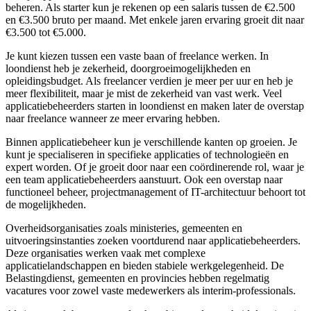
beheren. Als starter kun je rekenen op een salaris tussen de €2.500
en €3.500 bruto per maand. Met enkele jaren ervaring groeit dit naar
€3.500 tot €5.000.
Je kunt kiezen tussen een vaste baan of freelance werken. In
loondienst heb je zekerheid, doorgroeimogelijkheden en
opleidingsbudget. Als freelancer verdien je meer per uur en heb je
meer flexibiliteit, maar je mist de zekerheid van vast werk. Veel
applicatiebeheerders starten in loondienst en maken later de overstap
naar freelance wanneer ze meer ervaring hebben.
Binnen applicatiebeheer kun je verschillende kanten op groeien. Je
kunt je specialiseren in specifieke applicaties of technologieën en
expert worden. Of je groeit door naar een coördinerende rol, waar je
een team applicatiebeheerders aanstuurt. Ook een overstap naar
functioneel beheer, projectmanagement of IT-architectuur behoort tot
de mogelijkheden.
Overheidsorganisaties zoals ministeries, gemeenten en
uitvoeringsinstanties zoeken voortdurend naar applicatiebeheerders.
Deze organisaties werken vaak met complexe
applicatielandschappen en bieden stabiele werkgelegenheid. De
Belastingdienst, gemeenten en provincies hebben regelmatig
vacatures voor zowel vaste medewerkers als interim-professionals.