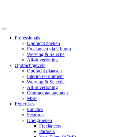
Professionals
Opdracht zoeken
Freelancen via Ubuntu
Werving & Selectie
All-in verloning
Opdrachtgevers
Opdracht plaatsen
Interim recruitment
Werving & Selectie
All-in verloning
Contractmanagement
MSP
Expertises
Functies
Sectoren
Doelgroepen
Freelancers
Partners
Vast Talent (W&S)