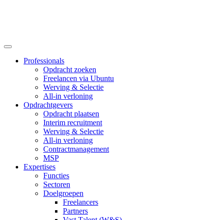
Professionals
Opdracht zoeken
Freelancen via Ubuntu
Werving & Selectie
All-in verloning
Opdrachtgevers
Opdracht plaatsen
Interim recruitment
Werving & Selectie
All-in verloning
Contractmanagement
MSP
Expertises
Functies
Sectoren
Doelgroepen
Freelancers
Partners
Vast Talent (W&S)