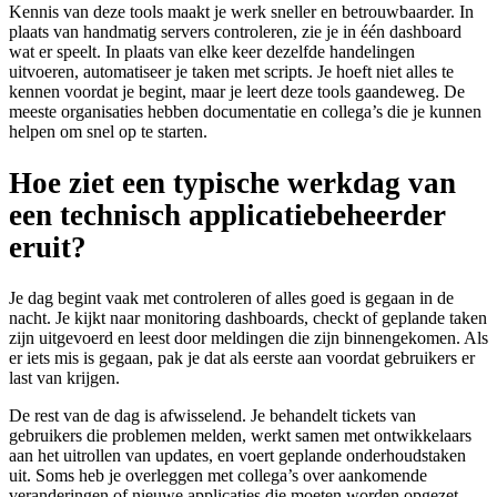
Kennis van deze tools maakt je werk sneller en betrouwbaarder. In
plaats van handmatig servers controleren, zie je in één dashboard
wat er speelt. In plaats van elke keer dezelfde handelingen
uitvoeren, automatiseer je taken met scripts. Je hoeft niet alles te
kennen voordat je begint, maar je leert deze tools gaandeweg. De
meeste organisaties hebben documentatie en collega’s die je kunnen
helpen om snel op te starten.
Hoe ziet een typische werkdag van
een technisch applicatiebeheerder
eruit?
Je dag begint vaak met controleren of alles goed is gegaan in de
nacht. Je kijkt naar monitoring dashboards, checkt of geplande taken
zijn uitgevoerd en leest door meldingen die zijn binnengekomen. Als
er iets mis is gegaan, pak je dat als eerste aan voordat gebruikers er
last van krijgen.
De rest van de dag is afwisselend. Je behandelt tickets van
gebruikers die problemen melden, werkt samen met ontwikkelaars
aan het uitrollen van updates, en voert geplande onderhoudstaken
uit. Soms heb je overleggen met collega’s over aankomende
veranderingen of nieuwe applicaties die moeten worden opgezet.