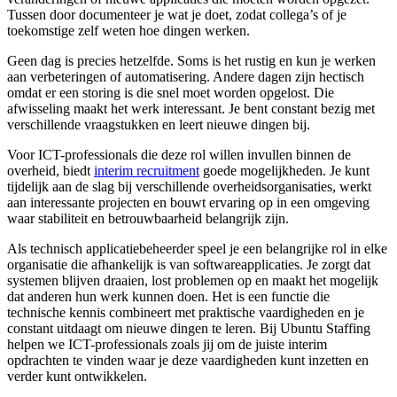
Tussen door documenteer je wat je doet, zodat collega’s of je
toekomstige zelf weten hoe dingen werken.
Geen dag is precies hetzelfde. Soms is het rustig en kun je werken
aan verbeteringen of automatisering. Andere dagen zijn hectisch
omdat er een storing is die snel moet worden opgelost. Die
afwisseling maakt het werk interessant. Je bent constant bezig met
verschillende vraagstukken en leert nieuwe dingen bij.
Voor ICT-professionals die deze rol willen invullen binnen de
overheid, biedt
interim recruitment
goede mogelijkheden. Je kunt
tijdelijk aan de slag bij verschillende overheidsorganisaties, werkt
aan interessante projecten en bouwt ervaring op in een omgeving
waar stabiliteit en betrouwbaarheid belangrijk zijn.
Als technisch applicatiebeheerder speel je een belangrijke rol in elke
organisatie die afhankelijk is van softwareapplicaties. Je zorgt dat
systemen blijven draaien, lost problemen op en maakt het mogelijk
dat anderen hun werk kunnen doen. Het is een functie die
technische kennis combineert met praktische vaardigheden en je
constant uitdaagt om nieuwe dingen te leren. Bij Ubuntu Staffing
helpen we ICT-professionals zoals jij om de juiste interim
opdrachten te vinden waar je deze vaardigheden kunt inzetten en
verder kunt ontwikkelen.