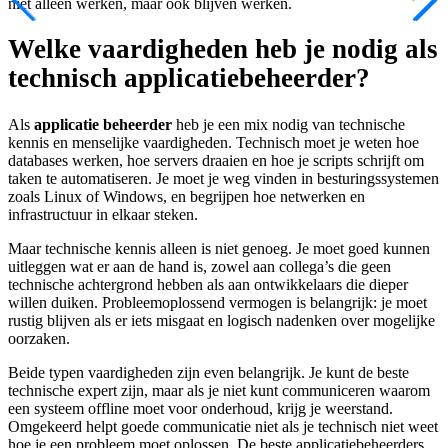
niet alleen werken, maar ook blijven werken.
Welke vaardigheden heb je nodig als
technisch applicatiebeheerder?
Als
applicatie beheerder
heb je een mix nodig van technische
kennis en menselijke vaardigheden. Technisch moet je weten hoe
databases werken, hoe servers draaien en hoe je scripts schrijft om
taken te automatiseren. Je moet je weg vinden in besturingssystemen
zoals Linux of Windows, en begrijpen hoe netwerken en
infrastructuur in elkaar steken.
Maar technische kennis alleen is niet genoeg. Je moet goed kunnen
uitleggen wat er aan de hand is, zowel aan collega’s die geen
technische achtergrond hebben als aan ontwikkelaars die dieper
willen duiken. Probleemoplossend vermogen is belangrijk: je moet
rustig blijven als er iets misgaat en logisch nadenken over mogelijke
oorzaken.
Beide typen vaardigheden zijn even belangrijk. Je kunt de beste
technische expert zijn, maar als je niet kunt communiceren waarom
een systeem offline moet voor onderhoud, krijg je weerstand.
Omgekeerd helpt goede communicatie niet als je technisch niet weet
hoe je een probleem moet oplossen. De beste applicatiebeheerders