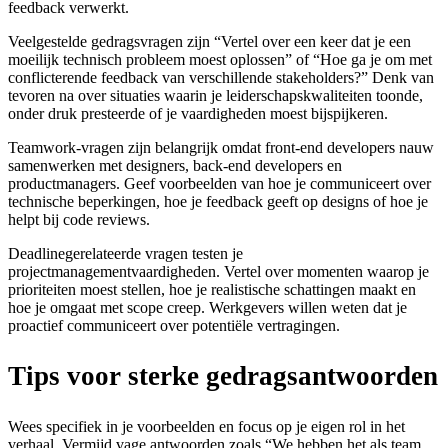
feedback verwerkt.
Veelgestelde gedragsvragen zijn “Vertel over een keer dat je een
moeilijk technisch probleem moest oplossen” of “Hoe ga je om met
conflicterende feedback van verschillende stakeholders?” Denk van
tevoren na over situaties waarin je leiderschapskwaliteiten toonde,
onder druk presteerde of je vaardigheden moest bijspijkeren.
Teamwork-vragen zijn belangrijk omdat front-end developers nauw
samenwerken met designers, back-end developers en
productmanagers. Geef voorbeelden van hoe je communiceert over
technische beperkingen, hoe je feedback geeft op designs of hoe je
helpt bij code reviews.
Deadlinegerelateerde vragen testen je
projectmanagementvaardigheden. Vertel over momenten waarop je
prioriteiten moest stellen, hoe je realistische schattingen maakt en
hoe je omgaat met scope creep. Werkgevers willen weten dat je
proactief communiceert over potentiële vertragingen.
Tips voor sterke gedragsantwoorden
Wees specifiek in je voorbeelden en focus op je eigen rol in het
verhaal. Vermijd vage antwoorden zoals “We hebben het als team