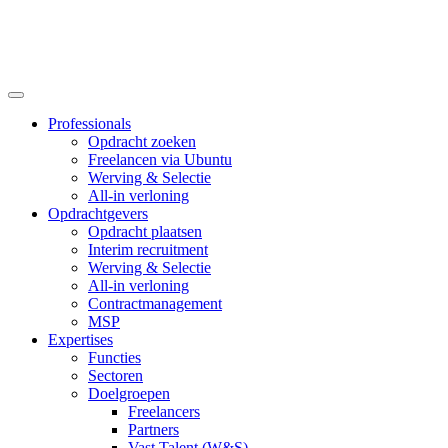
Professionals
Opdracht zoeken
Freelancen via Ubuntu
Werving & Selectie
All-in verloning
Opdrachtgevers
Opdracht plaatsen
Interim recruitment
Werving & Selectie
All-in verloning
Contractmanagement
MSP
Expertises
Functies
Sectoren
Doelgroepen
Freelancers
Partners
Vast Talent (W&S)