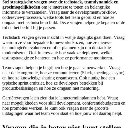
Stel
strategische vragen over de techstack, teamdynamiek en
groeimogelijkheden
om je interesse te tonen en belangrijke
informatie te verzamelen. Vraag naar de developmentworkflow,
codereviewprocessen, welke tools het team gebruikt en hoe ze
omgaan met technische schuld. Deze vragen helpen je bepalen of de
rol en het bedrijf bij je passen.
Techstack-vragen geven inzicht in wat je dagelijks gaat doen. Vraag
waarom ze voor bepaalde frameworks kozen, hoe ze nieuwe
technologieën evalueren en of er plannen zijn om de stack te
moderniseren. Ook interessant: hoe vaak ze deployen, welke
testingstrategie ze hanteren en hoe ze performance monitoren.
Teamvragen helpen je begrijpen hoe je gaat samenwerken. Vraag
naar de teamgrootte, hoe ze communiceren (Slack, meetings, async)
en hoe ze knowledge sharing organiseren. Ook nuttig: hoe een
typische sprint eruitziet, hoe ze developers betrekken bij
productbeslissingen en hoe ze omgaan met mentoring.
Carrièrevragen laten zien dat je langetermijnplannen hebt. Vraag
naar mogelijkheden voor skill development, conferentiebudgetten en
hoe promoties werken. Je kunt ook vragen naar de grootste
uitdagingen waar het team voor staat en hoe jouw rol daarbij helpt.
Vragen die je beter niet kunt stellen