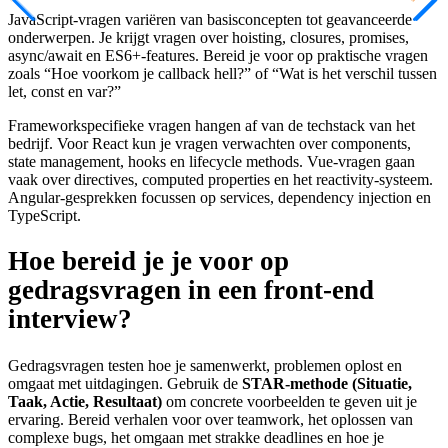
JavaScript-vragen variëren van basisconcepten tot geavanceerde
onderwerpen. Je krijgt vragen over hoisting, closures, promises,
async/await en ES6+-features. Bereid je voor op praktische vragen
zoals “Hoe voorkom je callback hell?” of “Wat is het verschil tussen
let, const en var?”
Frameworkspecifieke vragen hangen af van de techstack van het
bedrijf. Voor React kun je vragen verwachten over components,
state management, hooks en lifecycle methods. Vue-vragen gaan
vaak over directives, computed properties en het reactivity-systeem.
Angular-gesprekken focussen op services, dependency injection en
TypeScript.
Hoe bereid je je voor op
gedragsvragen in een front-end
interview?
Gedragsvragen testen hoe je samenwerkt, problemen oplost en
omgaat met uitdagingen. Gebruik de
STAR-methode (Situatie,
Taak, Actie, Resultaat)
om concrete voorbeelden te geven uit je
ervaring. Bereid verhalen voor over teamwork, het oplossen van
complexe bugs, het omgaan met strakke deadlines en hoe je