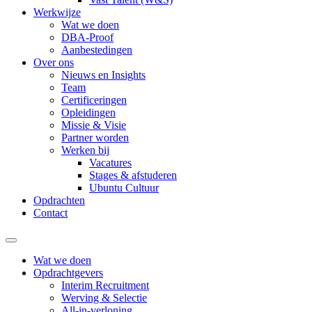
Werkwijze
Wat we doen
DBA-Proof
Aanbestedingen
Over ons
Nieuws en Insights
Team
Certificeringen
Opleidingen
Missie & Visie
Partner worden
Werken bij
Vacatures
Stages & afstuderen
Ubuntu Cultuur
Opdrachten
Contact
Wat we doen
Opdrachtgevers
Interim Recruitment
Werving & Selectie
All-in-verloning