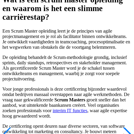
en waarom is het een slimme
carrièrestap?
Een Scrum Master opleiding leert je de principes van agile
projectmanagement en je rol als facilitator binnen ontwikkelteams.
Je ontwikkelt vaardigheden in teamcoaching, procesoptimalisatie en
het wegwerken van obstakels die de voortgang belemmeren.
De opleiding behandelt de Scrum-methodologie grondig, inclusief
sprints, daily standups, retrospectives en stakeholder management.
Als gecertificeerde Scrum Master word je de schakel tussen
ontwikkelteams en management, waarbij je zorgt voor soepele
projectuitvoering.
Voor jonge professionals is deze certificering bijzonder waardevol
omdat bedrijven massaal overstappen naar agile werkmethoden. De
vraag naar gekwalificeerde
Scrum Masters
groeit sneller dan het
aanbod, wat uitstekende baankansen creëert. Veel organisaties
zoeken professionals voor
interim IT functies
, waar agile expertise
hoog gewaardeerd wordt.
De certificering opent deuren naar diverse sectoren, van software
ontwikkeling tot marketing en consultancy. Je bouwt meteen