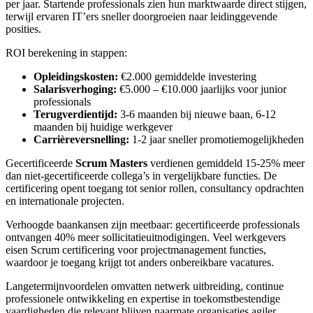
per jaar. Startende professionals zien hun marktwaarde direct stijgen,
terwijl ervaren IT’ers sneller doorgroeien naar leidinggevende
posities.
ROI berekening in stappen:
Opleidingskosten:
€2.000 gemiddelde investering
Salarisverhoging:
€5.000 – €10.000 jaarlijks voor junior
professionals
Terugverdientijd:
3-6 maanden bij nieuwe baan, 6-12
maanden bij huidige werkgever
Carrièreversnelling:
1-2 jaar sneller promotiemogelijkheden
Gecertificeerde
Scrum Masters
verdienen gemiddeld 15-25% meer
dan niet-gecertificeerde collega’s in vergelijkbare functies. De
certificering opent toegang tot senior rollen, consultancy opdrachten
en internationale projecten.
Verhoogde baankansen zijn meetbaar: gecertificeerde professionals
ontvangen 40% meer sollicitatieuitnodigingen. Veel werkgevers
eisen Scrum certificering voor projectmanagement functies,
waardoor je toegang krijgt tot anders onbereikbare vacatures.
Langetermijnvoordelen omvatten netwerk uitbreiding, continue
professionele ontwikkeling en expertise in toekomstbestendige
vaardigheden die relevant blijven naarmate organisaties agiler