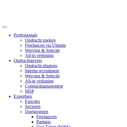
Professionals
Opdracht zoeken
Freelancen via Ubuntu
Werving & Selectie
All-in verloning
Opdrachtgevers
Opdracht plaatsen
Interim recruitment
Werving & Selectie
All-in verloning
Contractmanagement
MSP
Expertises
Functies
Sectoren
Doelgroepen
Freelancers
Partners
Vast Talent (W&S)