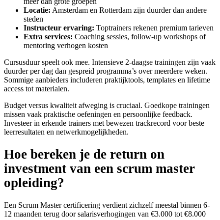
meer dan grote groepen
Locatie:
Amsterdam en Rotterdam zijn duurder dan andere
steden
Instructeur ervaring:
Toptrainers rekenen premium tarieven
Extra services:
Coaching sessies, follow-up workshops of
mentoring verhogen kosten
Cursusduur speelt ook mee. Intensieve 2-daagse trainingen zijn vaak
duurder per dag dan gespreid programma’s over meerdere weken.
Sommige aanbieders includeren praktijktools, templates en lifetime
access tot materialen.
Budget versus kwaliteit afweging is cruciaal. Goedkope trainingen
missen vaak praktische oefeningen en persoonlijke feedback.
Investeer in erkende trainers met bewezen trackrecord voor beste
leerresultaten en netwerkmogelijkheden.
Hoe bereken je de return on
investment van een scrum master
opleiding?
Een Scrum Master certificering verdient zichzelf meestal binnen 6-
12 maanden terug door salarisverhogingen van €3.000 tot €8.000