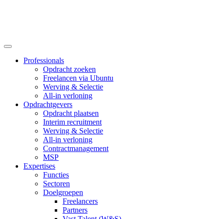
Professionals
Opdracht zoeken
Freelancen via Ubuntu
Werving & Selectie
All-in verloning
Opdrachtgevers
Opdracht plaatsen
Interim recruitment
Werving & Selectie
All-in verloning
Contractmanagement
MSP
Expertises
Functies
Sectoren
Doelgroepen
Freelancers
Partners
Vast Talent (W&S)