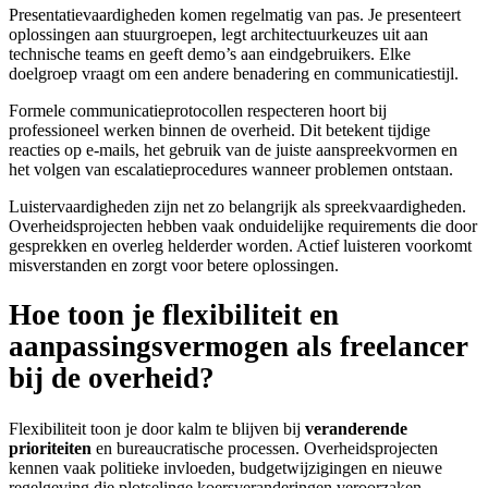
Presentatievaardigheden komen regelmatig van pas. Je presenteert
oplossingen aan stuurgroepen, legt architectuurkeuzes uit aan
technische teams en geeft demo’s aan eindgebruikers. Elke
doelgroep vraagt om een andere benadering en communicatiestijl.
Formele communicatieprotocollen respecteren hoort bij
professioneel werken binnen de overheid. Dit betekent tijdige
reacties op e-mails, het gebruik van de juiste aanspreekvormen en
het volgen van escalatieprocedures wanneer problemen ontstaan.
Luistervaardigheden zijn net zo belangrijk als spreekvaardigheden.
Overheidsprojecten hebben vaak onduidelijke requirements die door
gesprekken en overleg helderder worden. Actief luisteren voorkomt
misverstanden en zorgt voor betere oplossingen.
Hoe toon je flexibiliteit en
aanpassingsvermogen als freelancer
bij de overheid?
Flexibiliteit toon je door kalm te blijven bij
veranderende
prioriteiten
en bureaucratische processen. Overheidsprojecten
kennen vaak politieke invloeden, budgetwijzigingen en nieuwe
regelgeving die plotselinge koersveranderingen veroorzaken.