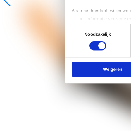
Als u het toestaat, willen we
Informatie verzamelen
Uw apparaat identific
Toestemmingsselectie
Lees meer over hoe uw perso
Noodzakelijk
toestemming op elk moment wi
We gebruiken cookies om cont
websiteverkeer te analyseren
media, adverteren en analys
Weigeren
verstrekt of die ze hebben v