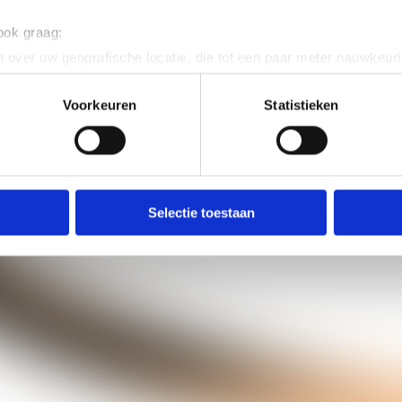
 ook graag:
 over uw geografische locatie, die tot een paar meter nauwkeuri
eren door het actief te scannen op specifieke eigenschappen (fing
onlijke gegevens worden verwerkt en stel uw voorkeuren in he
Voorkeuren
Statistieken
jzigen of intrekken in de Cookieverklaring.
ent en advertenties te personaliseren, om functies voor social
. Ook delen we informatie over uw gebruik van onze site met on
e. Deze partners kunnen deze gegevens combineren met andere i
Selectie toestaan
erzameld op basis van uw gebruik van hun services.