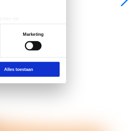
g kan zijn
erprinting)
t
detailgedeelte
in. U kunt uw
Marketing
 media te bieden en om ons
ze partners voor social
nformatie die u aan ze heeft
Alles toestaan