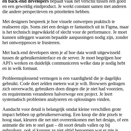
en back-end developers
bepaalt vaak het verschil tussen een goed
en een geweldig eindproduct. Je werkt constant samen met anderen
die andere perspectieven en prioriteiten hebben.
Met designers bespreek je hoe visuele ontwerpen praktisch te
realiseren zijn. Soms ziet een design er fantastisch uit in Figma, maar
is het technisch ingewikkeld of slecht voor de performance. Je moet
kunnen uitleggen waarom bepaalde aanpassingen nodig zijn, zonder
het ontwerpproces te frustreren.
Met back-end developers stem je af hoe data wordt uitgewisseld
tussen de gebruikersinterface en de server. Je moet begrijpen hoe
API’s werken en duidelijk communiceren welke data je nodig hebt
en in welk formaat.
Probleemoplossend vermogen is een vaardigheid die je dagelijks
gebruikt. Code doet zelden meteen wat je wilt. Browsers gedragen
zich onverwacht, gebruikers doen dingen die je niet had voorzien,
en requirements veranderen halverwege een project. Je leert
systematisch problemen analyseren en oplossingen vinden.
Aandacht voor detail is belangrijk omdat kleine verschillen grote
impact hebben op gebruikerservaring. Een knop die drie pixels te
hoog staat, kleuren die net niet overeenkomen met het design, of een
animatie die iets te snel gaat – dit soort details vallen op bij
gebruikers, ook al kunnen ze niet altijd benoemen wat er mis is.