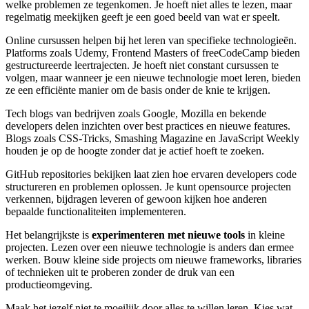
welke problemen ze tegenkomen. Je hoeft niet alles te lezen, maar
regelmatig meekijken geeft je een goed beeld van wat er speelt.
Online cursussen helpen bij het leren van specifieke technologieën.
Platforms zoals Udemy, Frontend Masters of freeCodeCamp bieden
gestructureerde leertrajecten. Je hoeft niet constant cursussen te
volgen, maar wanneer je een nieuwe technologie moet leren, bieden
ze een efficiënte manier om de basis onder de knie te krijgen.
Tech blogs van bedrijven zoals Google, Mozilla en bekende
developers delen inzichten over best practices en nieuwe features.
Blogs zoals CSS-Tricks, Smashing Magazine en JavaScript Weekly
houden je op de hoogte zonder dat je actief hoeft te zoeken.
GitHub repositories bekijken laat zien hoe ervaren developers code
structureren en problemen oplossen. Je kunt opensource projecten
verkennen, bijdragen leveren of gewoon kijken hoe anderen
bepaalde functionaliteiten implementeren.
Het belangrijkste is
experimenteren met nieuwe tools
in kleine
projecten. Lezen over een nieuwe technologie is anders dan ermee
werken. Bouw kleine side projects om nieuwe frameworks, libraries
of technieken uit te proberen zonder de druk van een
productieomgeving.
Maak het jezelf niet te moeilijk door alles te willen leren. Kies wat