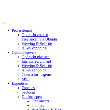
Professionals
Opdracht zoeken
Freelancen via Ubuntu
Werving & Selectie
All-in verloning
Opdrachtgevers
Opdracht plaatsen
Interim recruitment
Werving & Selectie
All-in verloning
Contractmanagement
MSP
Expertises
Functies
Sectoren
Doelgroepen
Freelancers
Partners
Vast Talent (W&S)