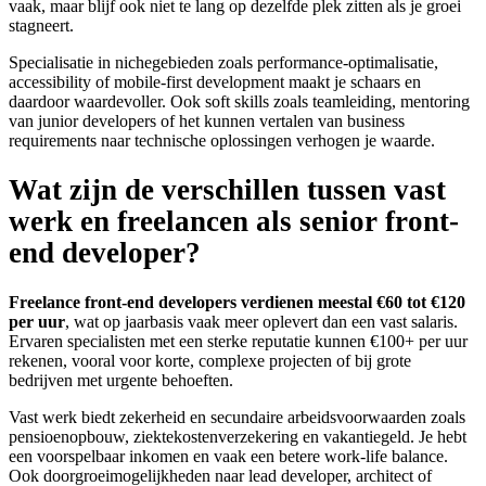
vaak, maar blijf ook niet te lang op dezelfde plek zitten als je groei
stagneert.
Specialisatie in nichegebieden zoals performance-optimalisatie,
accessibility of mobile-first development maakt je schaars en
daardoor waardevoller. Ook soft skills zoals teamleiding, mentoring
van junior developers of het kunnen vertalen van business
requirements naar technische oplossingen verhogen je waarde.
Wat zijn de verschillen tussen vast
werk en freelancen als senior front-
end developer?
Freelance front-end developers verdienen meestal €60 tot €120
per uur
, wat op jaarbasis vaak meer oplevert dan een vast salaris.
Ervaren specialisten met een sterke reputatie kunnen €100+ per uur
rekenen, vooral voor korte, complexe projecten of bij grote
bedrijven met urgente behoeften.
Vast werk biedt zekerheid en secundaire arbeidsvoorwaarden zoals
pensioenopbouw, ziektekostenverzekering en vakantiegeld. Je hebt
een voorspelbaar inkomen en vaak een betere work-life balance.
Ook doorgroeimogelijkheden naar lead developer, architect of