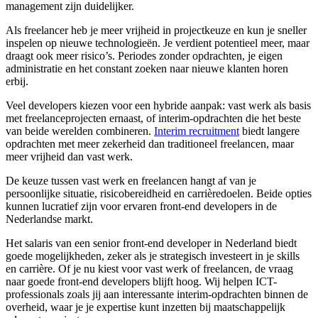
management zijn duidelijker.
Als freelancer heb je meer vrijheid in projectkeuze en kun je sneller
inspelen op nieuwe technologieën. Je verdient potentieel meer, maar
draagt ook meer risico’s. Periodes zonder opdrachten, je eigen
administratie en het constant zoeken naar nieuwe klanten horen
erbij.
Veel developers kiezen voor een hybride aanpak: vast werk als basis
met freelanceprojecten ernaast, of interim-opdrachten die het beste
van beide werelden combineren.
Interim recruitment
biedt langere
opdrachten met meer zekerheid dan traditioneel freelancen, maar
meer vrijheid dan vast werk.
De keuze tussen vast werk en freelancen hangt af van je
persoonlijke situatie, risicobereidheid en carrièredoelen. Beide opties
kunnen lucratief zijn voor ervaren front-end developers in de
Nederlandse markt.
Het salaris van een senior front-end developer in Nederland biedt
goede mogelijkheden, zeker als je strategisch investeert in je skills
en carrière. Of je nu kiest voor vast werk of freelancen, de vraag
naar goede front-end developers blijft hoog. Wij helpen ICT-
professionals zoals jij aan interessante interim-opdrachten binnen de
overheid, waar je je expertise kunt inzetten bij maatschappelijk