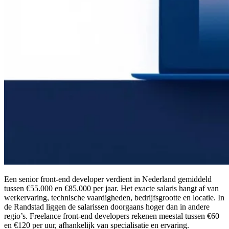
Een senior front-end developer verdient in Nederland gemiddeld
tussen €55.000 en €85.000 per jaar. Het exacte salaris hangt af van
werkervaring, technische vaardigheden, bedrijfsgrootte en locatie. In
de Randstad liggen de salarissen doorgaans hoger dan in andere
regio’s. Freelance front-end developers rekenen meestal tussen €60
en €120 per uur, afhankelijk van specialisatie en ervaring.