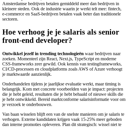
Amsterdamse bedrijven betalen gemiddeld meer dan bedrijven in
kleinere steden. Ook de industrie waarin je werkt telt mee: fintech,
e-commerce en SaaS-bedrijven betalen vaak beter dan traditionele
sectoren.
Hoe verhoog je je salaris als senior
front-end developer?
Ontwikkel jezelf in trending technologieën
waar bedrijven naar
zoeken. Momenteel zijn React, Next.js, TypeScript en moderne
CSS-frameworks zeer gewild. Ook kennis van testingframeworks,
CI/CD-processen en cloudplatforms zoals AWS of Azure verhoogt
je marktwaarde aanzienlijk.
Onderhandelen tijdens je jaarlijkse evaluatie werkt, maar timing is
belangrijk. Kom met concrete voorbeelden van je impact: projecten
die je hebt geleid, resultaten die je hebt behaald of nieuwe skills die
je hebt ontwikkeld. Bereid marktconforme salarisinformatie voor om
je verzoek te onderbouwen.
Van baan wisselen blijft een van de snelste manieren om je salaris te
verhogen. Externe kandidaten krijgen vaak 15-25% meer geboden
dan interne promoties opleveren. Plan dit strategisch: wissel niet te