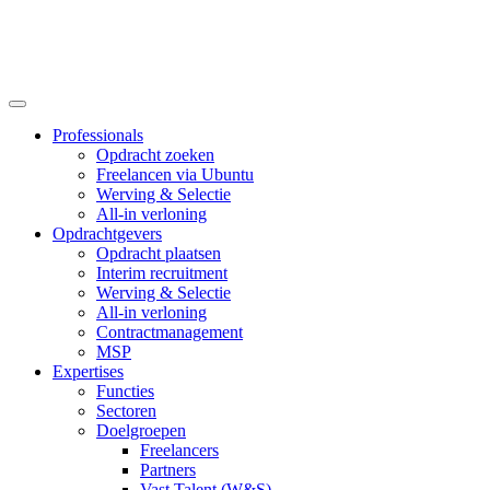
Professionals
Opdracht zoeken
Freelancen via Ubuntu
Werving & Selectie
All-in verloning
Opdrachtgevers
Opdracht plaatsen
Interim recruitment
Werving & Selectie
All-in verloning
Contractmanagement
MSP
Expertises
Functies
Sectoren
Doelgroepen
Freelancers
Partners
Vast Talent (W&S)