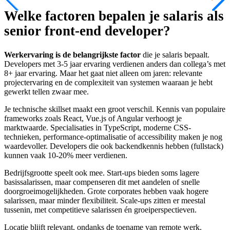
Welke factoren bepalen je salaris als
senior front-end developer?
Werkervaring is de belangrijkste factor
die je salaris bepaalt.
Developers met 3-5 jaar ervaring verdienen anders dan collega’s met
8+ jaar ervaring. Maar het gaat niet alleen om jaren: relevante
projectervaring en de complexiteit van systemen waaraan je hebt
gewerkt tellen zwaar mee.
Je technische skillset maakt een groot verschil. Kennis van populaire
frameworks zoals React, Vue.js of Angular verhoogt je
marktwaarde. Specialisaties in TypeScript, moderne CSS-
technieken, performance-optimalisatie of accessibility maken je nog
waardevoller. Developers die ook backendkennis hebben (fullstack)
kunnen vaak 10-20% meer verdienen.
Bedrijfsgrootte speelt ook mee. Start-ups bieden soms lagere
basissalarissen, maar compenseren dit met aandelen of snelle
doorgroeimogelijkheden. Grote corporates hebben vaak hogere
salarissen, maar minder flexibiliteit. Scale-ups zitten er meestal
tussenin, met competitieve salarissen én groeiperspectieven.
Locatie blijft relevant, ondanks de toename van remote werk.