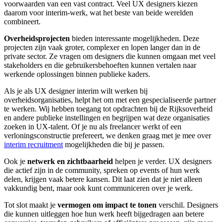
voorwaarden van een vast contract. Veel UX designers kiezen
daarom voor interim-werk, wat het beste van beide werelden
combineert.
Overheidsprojecten
bieden interessante mogelijkheden. Deze
projecten zijn vaak groter, complexer en lopen langer dan in de
private sector. Ze vragen om designers die kunnen omgaan met veel
stakeholders en die gebruikersbehoeften kunnen vertalen naar
werkende oplossingen binnen publieke kaders.
Als je als UX designer interim wilt werken bij
overheidsorganisaties, helpt het om met een gespecialiseerde partner
te werken. Wij hebben toegang tot opdrachten bij de Rijksoverheid
en andere publieke instellingen en begrijpen wat deze organisaties
zoeken in UX-talent. Of je nu als freelancer werkt of een
verloningsconstructie prefereert, we denken graag met je mee over
interim recruitment
mogelijkheden die bij je passen.
Ook je
netwerk en zichtbaarheid
helpen je verder. UX designers
die actief zijn in de community, spreken op events of hun werk
delen, krijgen vaak betere kansen. Dit laat zien dat je niet alleen
vakkundig bent, maar ook kunt communiceren over je werk.
Tot slot maakt je
vermogen om impact te tonen
verschil. Designers
die kunnen uitleggen hoe hun werk heeft bijgedragen aan betere