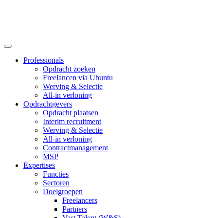
Professionals
Opdracht zoeken
Freelancen via Ubuntu
Werving & Selectie
All-in verloning
Opdrachtgevers
Opdracht plaatsen
Interim recruitment
Werving & Selectie
All-in verloning
Contractmanagement
MSP
Expertises
Functies
Sectoren
Doelgroepen
Freelancers
Partners
Vast Talent (W&S)