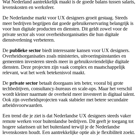
Wat Nederland aantrekkelijk maakt is de goede balans tussen salaris,
levenskosten en werksfeer.
De Nederlandse markt voor UX designers groeit gestaag. Steeds
meer bedrijven begrijpen dat goede gebruikerservaring belangrijk is
voor hun digitale producten en diensten. Dit geldt zowel voor de
private sector als voor overheidsorganisaties die hun digitale
dienstverlening verbeteren.
De
publieke sector
biedt interessante kansen voor UX designers.
Overheidsorganisaties zoals ministeries, uitvoeringsinstanties en
gemeenten investeren steeds meer in gebruiksvriendelijke digitale
diensten. Deze projecten zijn vaak complex en maatschappelijk
relevant, wat het werk betekenisvol maakt.
De
private sector
betaalt doorgaans iets beter, vooral bij grote
techbedrijven, consultancy-bureaus en scale-ups. Maar het verschil
wordt kleiner naarmate de overheid meer investeert in digitaal talent.
Ook zijn overheidsprojecten vaak stabieler met betere secundaire
arbeidsvoorwaarden.
Een trend die je ziet is dat Nederlandse UX designers steeds vaker
remote werken voor buitenlandse bedrijven. Dit geeft je toegang tot
hogere salarissen uit het buitenland terwijl je de Nederlandse
levenskosten houdt. Een aantrekkelijke optie als je flexibiliteit zoekt.