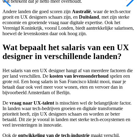
wat betekent dat je netto meer overhoudt.
Andere landen die goed scoren zijn
Australië
, waar de tech-sector
groeit en UX designers schaars zijn, en
Duitsland
, met zijn sterke
economie en groeiende vraag naar digitale expertise. Ook het
Verenigd Koninkrijk, vooral Londen, biedt aantrekkelijke salarissen,
hoewel de levenskosten daar ook hoog zijn.
Wat bepaalt het salaris van een UX
designer in verschillende landen?
Het salaris van een UX designer hangt af van meerdere factoren die
per land verschillen. De
kosten van levensonderhoud
spelen een
grote rol. Een hoog salaris in San Francisco klinkt mooi, maar je
betaalt daar ook veel meer voor wonen, eten en vervoer dan in
bijvoorbeeld Amsterdam of Berlijn.
De
vraag naar UX-talent
is misschien wel de belangrijkste factor.
In landen waar tech-bedrijven groeien en digitale transformatie
prioriteit heeft, zijn UX designers schaars en worden ze beter
betaald. Dit zie je vooral in landen met sterke tech-ecosystemen en
veel investeringen in innovatie.
Ook de
ontwikkeling van de tech-industrie
maakt verschil.