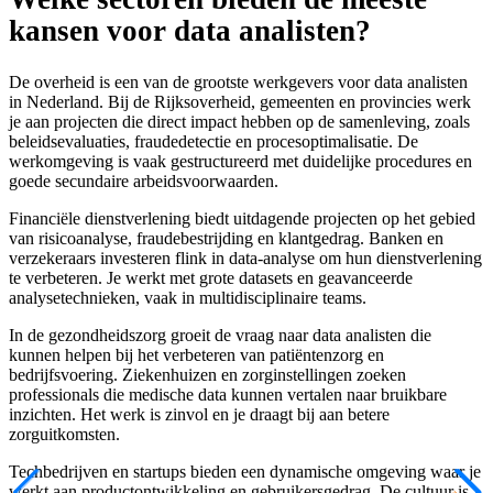
kansen voor data analisten?
De overheid is een van de grootste werkgevers voor data analisten
in Nederland. Bij de Rijksoverheid, gemeenten en provincies werk
je aan projecten die direct impact hebben op de samenleving, zoals
beleidsevaluaties, fraudedetectie en procesoptimalisatie. De
werkomgeving is vaak gestructureerd met duidelijke procedures en
goede secundaire arbeidsvoorwaarden.
Financiële dienstverlening biedt uitdagende projecten op het gebied
van risicoanalyse, fraudebestrijding en klantgedrag. Banken en
verzekeraars investeren flink in data-analyse om hun dienstverlening
te verbeteren. Je werkt met grote datasets en geavanceerde
analysetechnieken, vaak in multidisciplinaire teams.
In de gezondheidszorg groeit de vraag naar data analisten die
kunnen helpen bij het verbeteren van patiëntenzorg en
bedrijfsvoering. Ziekenhuizen en zorginstellingen zoeken
professionals die medische data kunnen vertalen naar bruikbare
inzichten. Het werk is zinvol en je draagt bij aan betere
zorguitkomsten.
Techbedrijven en startups bieden een dynamische omgeving waar je
werkt aan productontwikkeling en gebruikersgedrag. De cultuur is