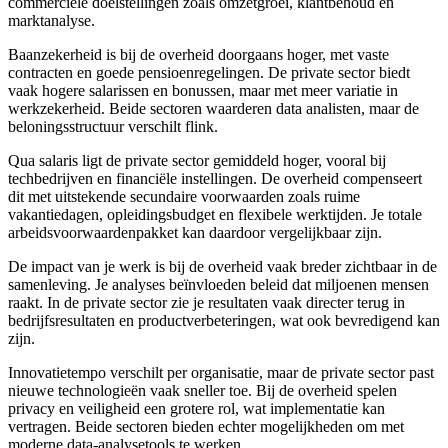
commerciële doelstellingen zoals omzetgroei, klantbehoud en
marktanalyse.
Baanzekerheid is bij de overheid doorgaans hoger, met vaste
contracten en goede pensioenregelingen. De private sector biedt
vaak hogere salarissen en bonussen, maar met meer variatie in
werkzekerheid. Beide sectoren waarderen data analisten, maar de
beloningsstructuur verschilt flink.
Qua salaris ligt de private sector gemiddeld hoger, vooral bij
techbedrijven en financiële instellingen. De overheid compenseert
dit met uitstekende secundaire voorwaarden zoals ruime
vakantiedagen, opleidingsbudget en flexibele werktijden. Je totale
arbeidsvoorwaardenpakket kan daardoor vergelijkbaar zijn.
De impact van je werk is bij de overheid vaak breder zichtbaar in de
samenleving. Je analyses beïnvloeden beleid dat miljoenen mensen
raakt. In de private sector zie je resultaten vaak directer terug in
bedrijfsresultaten en productverbeteringen, wat ook bevredigend kan
zijn.
Innovatietempo verschilt per organisatie, maar de private sector past
nieuwe technologieën vaak sneller toe. Bij de overheid spelen
privacy en veiligheid een grotere rol, wat implementatie kan
vertragen. Beide sectoren bieden echter mogelijkheden om met
moderne data-analysetools te werken.