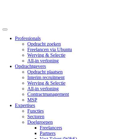
Professionals
Opdracht zoeken
Freelancen via Ubuntu
Werving & Selectie
All-in verloning
Opdrachtgevers
Opdracht plaatsen
Interim recruitment
Werving & Selectie
All-in verloning
Contractmanagement
MSP
Expertises
Functies
Sectoren
Doelgroepen
Freelancers
Partners
Vast Talent (W&S)