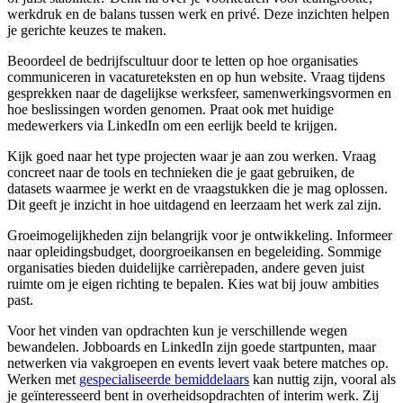
werkdruk en de balans tussen werk en privé. Deze inzichten helpen
je gerichte keuzes te maken.
Beoordeel de bedrijfscultuur door te letten op hoe organisaties
communiceren in vacatureteksten en op hun website. Vraag tijdens
gesprekken naar de dagelijkse werksfeer, samenwerkingsvormen en
hoe beslissingen worden genomen. Praat ook met huidige
medewerkers via LinkedIn om een eerlijk beeld te krijgen.
Kijk goed naar het type projecten waar je aan zou werken. Vraag
concreet naar de tools en technieken die je gaat gebruiken, de
datasets waarmee je werkt en de vraagstukken die je mag oplossen.
Dit geeft je inzicht in hoe uitdagend en leerzaam het werk zal zijn.
Groeimogelijkheden zijn belangrijk voor je ontwikkeling. Informeer
naar opleidingsbudget, doorgroeikansen en begeleiding. Sommige
organisaties bieden duidelijke carrièrepaden, andere geven juist
ruimte om je eigen richting te bepalen. Kies wat bij jouw ambities
past.
Voor het vinden van opdrachten kun je verschillende wegen
bewandelen. Jobboards en LinkedIn zijn goede startpunten, maar
netwerken via vakgroepen en events levert vaak betere matches op.
Werken met
gespecialiseerde bemiddelaars
kan nuttig zijn, vooral als
je geïnteresseerd bent in overheidsopdrachten of interim werk. Zij