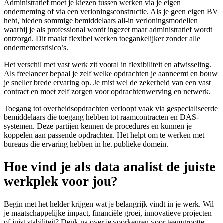
Administratief moet je kiezen tussen werken via je eigen
onderneming of via een verloningsconstructie. Als je geen eigen BV
hebt, bieden sommige bemiddelaars all-in verloningsmodellen
waarbij je als professional wordt ingezet maar administratief wordt
ontzorgd. Dit maakt flexibel werken toegankelijker zonder alle
ondernemersrisico’s.
Het verschil met vast werk zit vooral in flexibiliteit en afwisseling.
Als freelancer bepaal je zelf welke opdrachten je aanneemt en bouw
je sneller brede ervaring op. Je mist wel de zekerheid van een vast
contract en moet zelf zorgen voor opdrachtenwerving en netwerk.
Toegang tot overheidsopdrachten verloopt vaak via gespecialiseerde
bemiddelaars die toegang hebben tot raamcontracten en DAS-
systemen. Deze partijen kennen de procedures en kunnen je
koppelen aan passende opdrachten. Het helpt om te werken met
bureaus die ervaring hebben in het publieke domein.
Hoe vind je als data analist de juiste
werkplek voor jou?
Begin met het helder krijgen wat je belangrijk vindt in je werk. Wil
je maatschappelijke impact, financiële groei, innovatieve projecten
of juist stabiliteit? Denk na over je voorkeuren voor teamgrootte,