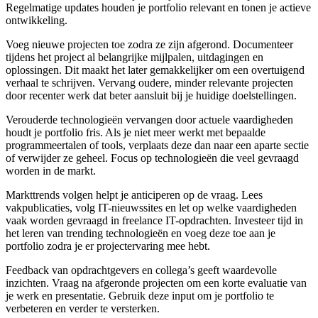
Regelmatige updates houden je portfolio relevant en tonen je actieve
ontwikkeling.
Voeg nieuwe projecten toe zodra ze zijn afgerond. Documenteer
tijdens het project al belangrijke mijlpalen, uitdagingen en
oplossingen. Dit maakt het later gemakkelijker om een overtuigend
verhaal te schrijven. Vervang oudere, minder relevante projecten
door recenter werk dat beter aansluit bij je huidige doelstellingen.
Verouderde technologieën vervangen door actuele vaardigheden
houdt je portfolio fris. Als je niet meer werkt met bepaalde
programmeertalen of tools, verplaats deze dan naar een aparte sectie
of verwijder ze geheel. Focus op technologieën die veel gevraagd
worden in de markt.
Markttrends volgen helpt je anticiperen op de vraag. Lees
vakpublicaties, volg IT-nieuwssites en let op welke vaardigheden
vaak worden gevraagd in freelance IT-opdrachten. Investeer tijd in
het leren van trending technologieën en voeg deze toe aan je
portfolio zodra je er projectervaring mee hebt.
Feedback van opdrachtgevers en collega’s geeft waardevolle
inzichten. Vraag na afgeronde projecten om een korte evaluatie van
je werk en presentatie. Gebruik deze input om je portfolio te
verbeteren en verder te versterken.