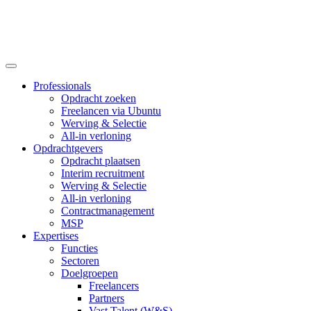
Professionals
Opdracht zoeken
Freelancen via Ubuntu
Werving & Selectie
All-in verloning
Opdrachtgevers
Opdracht plaatsen
Interim recruitment
Werving & Selectie
All-in verloning
Contractmanagement
MSP
Expertises
Functies
Sectoren
Doelgroepen
Freelancers
Partners
Vast Talent (W&S)