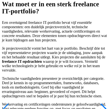
Wat moet er in een sterk freelance
IT-portfolio?
Een overtuigend freelance IT-portfolio bevat vijf essentiële
componenten: een duidelijk projectoverzicht, technische
vaardigheden, relevante werkervaring, actuele certificeringen en
concrete resultaten. Deze elementen tonen opdrachtgevers direct wat
je kunt bijdragen aan hun projecten.
Je projectoverzicht vormt het hart van je portfolio. Beschrijf drie tot
vijf representatieve projecten waarin je de uitdaging, jouw aanpak
en het behaalde resultaat uitlegt. Kies projecten die aansluiten bij de
freelance IT-opdrachten
waarop je je wilt focussen. Vermeld
welke technologieën je hebt gebruikt en welke rol je in het team
vervulde.
Technische vaardigheden presenteer je overzichtelijk per categorie.
Deel je kennis in op programmeertalen, frameworks, databases,
tools en methodologieën. Geef bij elke vaardigheid je
ervaringsniveau aan: beginner, gevorderd of expert. Dit helpt
opdrachtgevers snel te bepalen of je past bij hun technische eisen.
Werkervaring en certificeringen ondersteunen je geloofwaardigheid.
Lijst relevante eerdere functies op, met focus op resultaten en