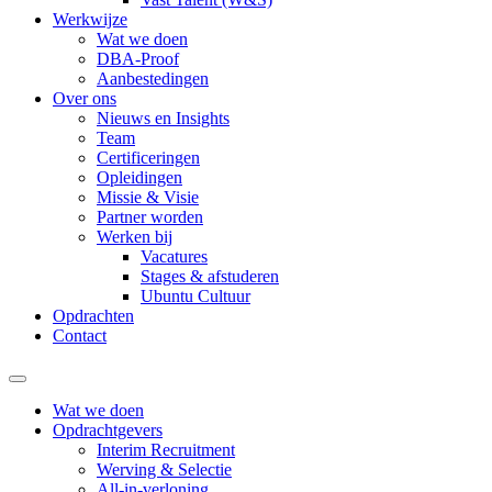
Werkwijze
Wat we doen
DBA-Proof
Aanbestedingen
Over ons
Nieuws en Insights
Team
Certificeringen
Opleidingen
Missie & Visie
Partner worden
Werken bij
Vacatures
Stages & afstuderen
Ubuntu Cultuur
Opdrachten
Contact
Wat we doen
Opdrachtgevers
Interim Recruitment
Werving & Selectie
All-in-verloning