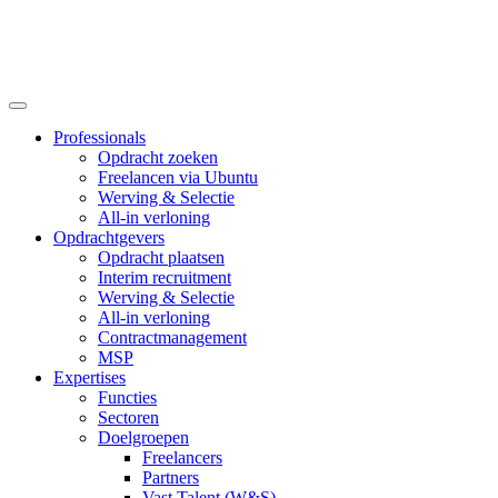
Professionals
Opdracht zoeken
Freelancen via Ubuntu
Werving & Selectie
All-in verloning
Opdrachtgevers
Opdracht plaatsen
Interim recruitment
Werving & Selectie
All-in verloning
Contractmanagement
MSP
Expertises
Functies
Sectoren
Doelgroepen
Freelancers
Partners
Vast Talent (W&S)