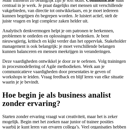
Maar minstens zo belangrijk zijn je soft skills.
Communicatie
staat
centraal in je werk. Je praat dagelijks met mensen uit verschillende
vakgebieden, van directie tot ontwikkelaars, en je moet iedereen
kunnen begrijpen én begrepen worden. Je luistert actief, stelt de
juiste vragen en legt complexe zaken helder uit.
Analytisch denkvermogen helpt je om patronen te herkennen,
problemen te ontleden en oplossingen te bedenken. Je bent
nieuwsgierig, kritisch en kijkt verder dan het oppervlak. Stakeholder
management is ook belangrijk: je moet verschillende belangen
kunnen balanceren en mensen meekrijgen in veranderingen.
Deze vaardigheden ontwikkel je door ze te oefenen. Volg trainingen
in procesmodellering of Agile methodieken. Werk aan je
communicatieve vaardigheden door presentaties te geven of
workshops te leiden. Vraag feedback en blijf leren van elke situatie
waarin je je bevindt.
Hoe begin je als business analist
zonder ervaring?
Starten zonder ervaring vraagt wat creativiteit, maar het is zeker
mogelijk. Begin met het zoeken naar junior of trainee posities
waarbij je kunt leren van ervaren collega’s. Veel organisaties hebben