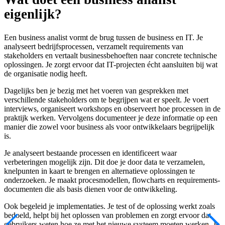
eigenlijk?
Een business analist vormt de brug tussen de business en IT. Je
analyseert bedrijfsprocessen, verzamelt requirements van
stakeholders en vertaalt businessbehoeften naar concrete technische
oplossingen. Je zorgt ervoor dat IT-projecten écht aansluiten bij wat
de organisatie nodig heeft.
Dagelijks ben je bezig met het voeren van gesprekken met
verschillende stakeholders om te begrijpen wat er speelt. Je voert
interviews, organiseert workshops en observeert hoe processen in de
praktijk werken. Vervolgens documenteer je deze informatie op een
manier die zowel voor business als voor ontwikkelaars begrijpelijk
is.
Je analyseert bestaande processen en identificeert waar
verbeteringen mogelijk zijn. Dit doe je door data te verzamelen,
knelpunten in kaart te brengen en alternatieve oplossingen te
onderzoeken. Je maakt procesmodellen, flowcharts en requirements-
documenten die als basis dienen voor de ontwikkeling.
Ook begeleid je implementaties. Je test of de oplossing werkt zoals
bedoeld, helpt bij het oplossen van problemen en zorgt ervoor dat
gebruikers weten hoe ze met het nieuwe systeem moeten werken. Je